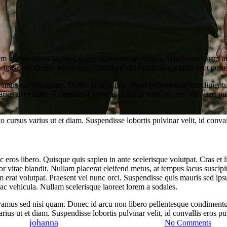
n malesuada sagittis, quam sapien ornare massa, id pulvinar quam augue
ipiscing. Donec tellus nunc, tincidunt sed faucibus a, mattis eget puru
vamus sed nisi quam. Donec id arcu non libero pellentesque condimentum 
arius ut et diam. Suspendisse lobortis pulvinar velit, id convallis eros 
 cursus varius ut et diam. Suspendisse lobortis pulvinar velit, id conval
eros libero. Quisque quis sapien in ante scelerisque volutpat. Cras et li
r vitae blandit. Nullam placerat eleifend metus, at tempus lacus suscipit
Food for thought
Gaming
uam erat volutpat. Praesent vel nunc orci. Suspendisse quis mauris sed 
s ac vehicula. Nullam scelerisque laoreet lorem a sodales.
We hired a new employee
vamus sed nisi quam. Donec id arcu non libero pellentesque condimentum 
arius ut et diam. Suspendisse lobortis pulvinar velit, id convallis eros 
By
johanna
22. February 2013
June 8th, 2023
No Comments