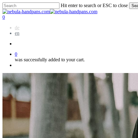
Skip
Hit enter to search or ESC to close
Sea
to
Close
main
Search
account
0
content
Menu
de
en
account
0
was successfully added to your cart.
Menu