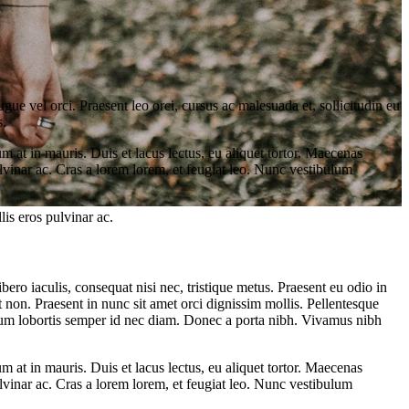
 vel orci. Praesent leo orci, cursus ac malesuada et, sollicitudin eu
s.
at in mauris. Duis et lacus lectus, eu aliquet tortor. Maecenas
pulvinar ac. Cras a lorem lorem, et feugiat leo. Nunc vestibulum
lis eros pulvinar ac.
bero iaculis, consequat nisi nec, tristique metus. Praesent eu odio in
 non. Praesent in nunc sit amet orci dignissim mollis. Pellentesque
ipsum lobortis semper id nec diam. Donec a porta nibh. Vivamus nibh
at in mauris. Duis et lacus lectus, eu aliquet tortor. Maecenas
pulvinar ac. Cras a lorem lorem, et feugiat leo. Nunc vestibulum