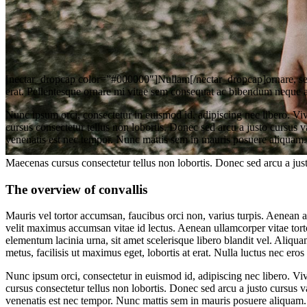
[nectar_dropcap color=”#000000″]Nullam[/nectar_dropcap]ornare, sem i
erat. Pellentesque ornare mi vitae sem consequat ac bibendum neque ad
Nunc ipsum orci, consectetur in euismod id, adipiscing nec libero. Vi
cursus consectetur tellus non lobortis. Donec sed arcu a justo cursus v
venenatis est nec tempor. Nunc mattis sem in mauris posuere aliquam.
Maecenas cursus consectetur tellus non lobortis. Donec sed arcu a justo
The overview of convallis
Mauris vel tortor accumsan, faucibus orci non, varius turpis. Aenean ac 
velit maximus accumsan vitae id lectus. Aenean ullamcorper vitae torto
elementum lacinia urna, sit amet scelerisque libero blandit vel. Aliq
metus, facilisis ut maximus eget, lobortis at erat. Nulla luctus nec ero
Nunc ipsum orci, consectetur in euismod id, adipiscing nec libero. Vi
cursus consectetur tellus non lobortis. Donec sed arcu a justo cursus v
venenatis est nec tempor. Nunc mattis sem in mauris posuere aliquam.