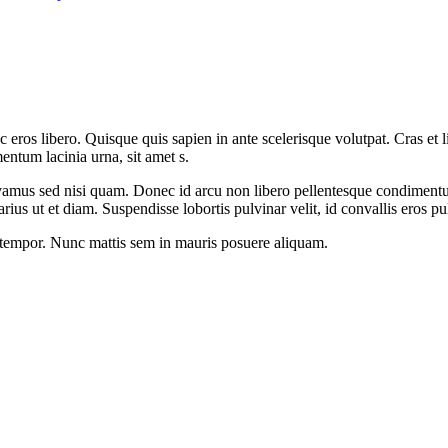
 eros libero. Quisque quis sapien in ante scelerisque volutpat. Cras et l
entum lacinia urna, sit amet s.
vamus sed nisi quam. Donec id arcu non libero pellentesque condimentum 
rius ut et diam. Suspendisse lobortis pulvinar velit, id convallis eros pu
c tempor. Nunc mattis sem in mauris posuere aliquam.